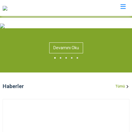
Kayseri
Akkışla
Özvatan
Devamını Oku
Bünyan
Pınarbaşı
Develi
Sarıoğlan
Felahiye
Sarız
Hacılar
Talas
Haberler
Tümü
İncesu
Tomarza
Kocasinan
Yahyalı
Melikgazi
Yeşilhisar