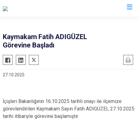
Kayseri
Kaymakam Fatih ADIGÜZEL
Görevine Başladı
Akkışla
Özvatan
Bünyan
Pınarbaşı
Develi
Sarıoğlan
27.10.2025
Felahiye
Sarız
Hacılar
Talas
İncesu
Tomarza
İçişleri Bakanlığının 16.10.2025 tarihli onayı ile ilçemize
Kocasinan
Yahyalı
görevlendirilen Kaymakam Sayın Fatih ADIGÜZEL 27.10.2025
Melikgazi
tarihi itibariyle görevine başlamıştır.
Yeşilhisar