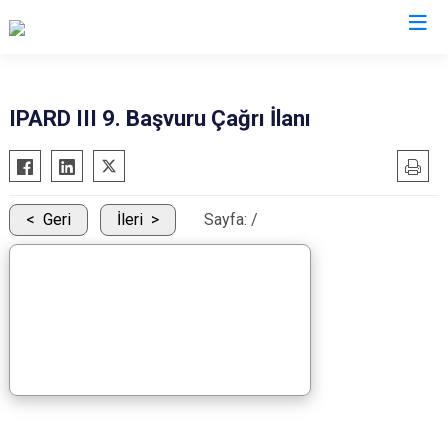
Kayseri
IPARD III 9. Başvuru Çağrı İlanı
Akkışla
Özvatan
Bünyan
Pınarbaşı
Develi
Sarıoğlan
Geri
İleri
Sayfa:
/
Felahiye
Sarız
Hacılar
Talas
İncesu
Tomarza
Kocasinan
Yahyalı
Melikgazi
Yeşilhisar