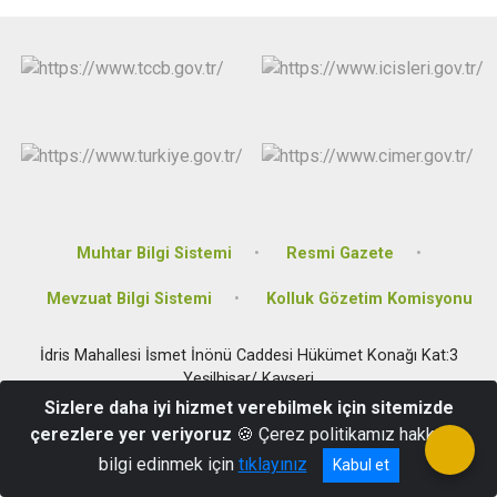
Muhtar Bilgi Sistemi
Resmi Gazete
Mevzuat Bilgi Sistemi
Kolluk Gözetim Komisyonu
İdris Mahallesi İsmet İnönü Caddesi Hükümet Konağı Kat:3
Yeşilhisar/ Kayseri
Sizlere daha iyi hizmet verebilmek için sitemizde
0352 651 3001
çerezlere yer veriyoruz
🍪 Çerez politikamız hakkında
bilgi edinmek için
tıklayınız
Kabul et